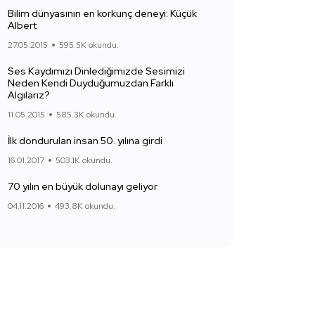
Bilim dünyasının en korkunç deneyi: Küçük
Albert
27.05.2015
595.5K okundu.
Ses Kaydımızı Dinlediğimizde Sesimizi
Neden Kendi Duyduğumuzdan Farklı
Algılarız?
11.05.2015
585.3K okundu.
İlk dondurulan insan 50. yılına girdi
16.01.2017
503.1K okundu.
70 yılın en büyük dolunayı geliyor
04.11.2016
493.8K okundu.