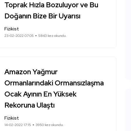
Toprak Hızla Bozuluyor ve Bu
Doğanın Bize Bir Uyarısı
Fizikist
23-02-2022 07:05
5843 kez okundu.
Amazon Yağmur
Ormanlarındaki Ormansızlaşma
Ocak Ayının En Yüksek
Rekoruna Ulaştı
Fizikist
14-02-2022 17:15
3950 kez okundu.