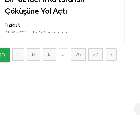
Çöküşüne Yol Açtı
Fizikist
03-02-2022 15:51
5619 kez okundu.
...
10
11
12
13
26
27
›