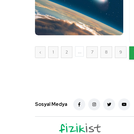
...
‹
1
2
7
8
9
Sosyal Medya