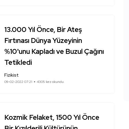
13.000 Yıl Önce, Bir Ateş
Fırtınası Dünya Yüzeyinin
%10'unu Kapladı ve Buzul Çağını
Tetikledi
Fizikist
09-02-2022 07:21
4305 kez okundu.
Kozmik Felaket, 1500 Yıl Önce
Bir Kızılderili Kültürünün