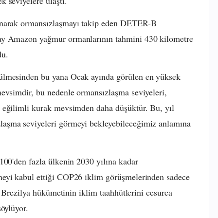
 seviyelere ulaştı.
lanarak ormansızlaşmayı takip eden DETER-B
 ay Amazon yağmur ormanlarının tahmini 430 kilometre
du.
rülmesinden bu yana Ocak ayında görülen en yüksek
mevsimdir, bu nedenle ormansızlaşma seviyeleri,
 eğilimli kurak mevsimden daha düşüktür. Bu, yıl
aşma seviyeleri görmeyi bekleyebileceğimiz anlamına
100'den fazla ülkenin 2030 yılına kadar
meyi kabul ettiği COP26 iklim görüşmelerinden sadece
in Brezilya hükümetinin iklim taahhütlerini cesurca
söylüyor.