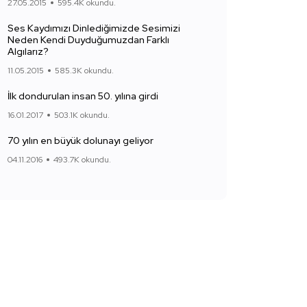
27.05.2015
595.4K okundu.
Ses Kaydımızı Dinlediğimizde Sesimizi
Neden Kendi Duyduğumuzdan Farklı
Algılarız?
11.05.2015
585.3K okundu.
İlk dondurulan insan 50. yılına girdi
16.01.2017
503.1K okundu.
70 yılın en büyük dolunayı geliyor
04.11.2016
493.7K okundu.