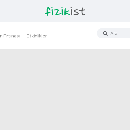
n Fırtınası
Etkinlikler