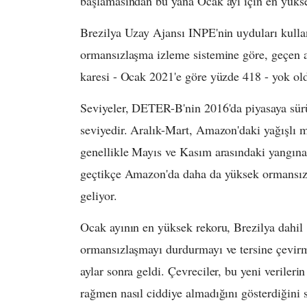
başlamasından bu yana Ocak ayı için en yüksek
Brezilya Uzay Ajansı INPE'nin uyduları kul
ormansızlaşma izleme sistemine göre, geçen
karesi - Ocak 2021'e göre yüzde 418 - yok ol
Seviyeler, DETER-B'nin 2016'da piyasaya sü
seviyedir. Aralık-Mart, Amazon'daki yağışlı 
genellikle Mayıs ve Kasım arasındaki yangına
geçtikçe Amazon'da daha da yüksek ormansızl
geliyor.
Ocak ayının en yüksek rekoru, Brezilya dahil 
ormansızlaşmayı durdurmayı ve tersine çevir
aylar sonra geldi. Çevreciler, bu yeni veriler
rağmen nasıl ciddiye almadığını gösterdiğini 