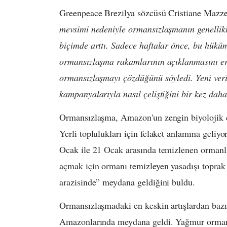
Greenpeace Brezilya sözcüsü Cristiane Mazze
mevsimi nedeniyle ormansızlaşmanın genellik
biçimde arttı. Sadece haftalar önce, bu hüküm
ormansızlaşma rakamlarının açıklanmasını er
ormansızlaşmayı çözdüğünü söyledi. Yeni veri
kampanyalarıyla nasıl çeliştiğini bir kez dah
Ormansızlaşma, Amazon'un zengin biyolojik çeş
Yerli toplulukları için felaket anlamına geliyo
Ocak ile 21 Ocak arasında temizlenen ormanlı
açmak için ormanı temizleyen yasadışı toprak
arazisinde” meydana geldiğini buldu.
Ormansızlaşmadaki en keskin artışlardan bazıl
Amazonlarında meydana geldi. Yağmur ormanla