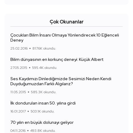
Çok Okunanlar
Çocukları Bilim İnsanı Olmaya Yönlendirecek 10 Eğlenceli
Deney
25.02.2016
817.6K okundu.
Bilim dünyasının en korkunç deneyi: Küçük Albert
27.05.2015
595.4K okundu.
Ses Kaydımızı Dinlediğimizde Sesimizi Neden Kendi
Duyduğumuzdan Farklı Algılarız?
11.05.2015
585.3K okundu.
İlk dondurulan insan 50. yılına girdi
16.01.2017
503.1K okundu.
70 yılın en büyük dolunayı geliyor
04.11.2016
493.8K okundu.