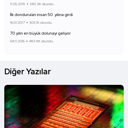
11.05.2015
585.3K okundu.
İlk dondurulan insan 50. yılına girdi
16.01.2017
503.1K okundu.
70 yılın en büyük dolunayı geliyor
04.11.2016
493.8K okundu.
Diğer Yazılar