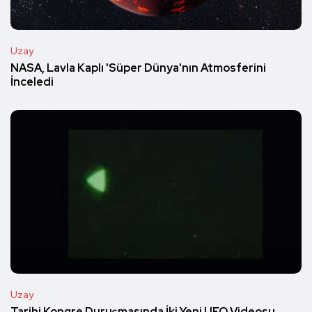
Uzay
NASA, Lavla Kaplı 'Süper Dünya'nın Atmosferini
İnceledi
Uzay
Tarihi Kongre Duruşmasında İki Yeni UFO Videosu