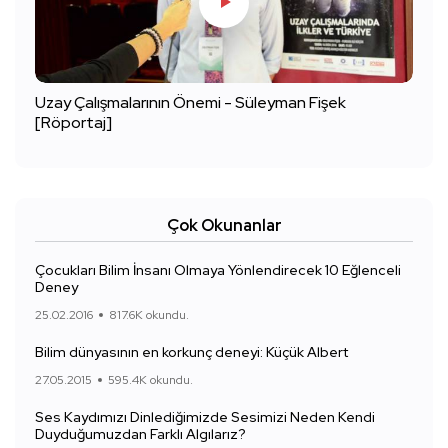
Uzay Çalışmalarının Önemi - Süleyman Fişek
[Röportaj]
Çok Okunanlar
Çocukları Bilim İnsanı Olmaya Yönlendirecek 10 Eğlenceli
Deney
25.02.2016
817.6K okundu.
Bilim dünyasının en korkunç deneyi: Küçük Albert
27.05.2015
595.4K okundu.
Ses Kaydımızı Dinlediğimizde Sesimizi Neden Kendi
Duyduğumuzdan Farklı Algılarız?