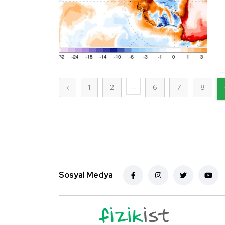
...
‹
1
2
6
7
8
Sosyal Medya