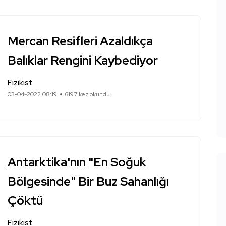
Mercan Resifleri Azaldıkça
Balıklar Rengini Kaybediyor
Fizikist
03-04-2022 08:19
6197 kez okundu.
Antarktika'nın "En Soğuk
Bölgesinde" Bir Buz Sahanlığı
Çöktü
Fizikist