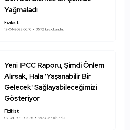
Yağmaladı
Fizikist
12-04-2022 06:10
3572 kez okundu.
Yeni IPCC Raporu, Şimdi Önlem
Alırsak, Hala 'Yaşanabilir Bir
Gelecek' Sağlayabileceğimizi
Gösteriyor
Fizikist
07-04-2022 05:26
3470 kez okundu.