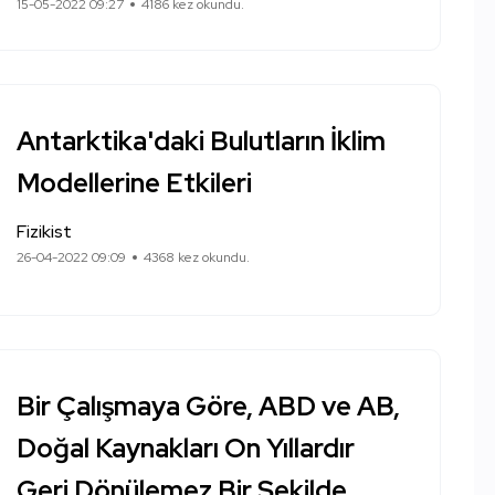
15-05-2022 09:27
4186 kez okundu.
Antarktika'daki Bulutların İklim
Modellerine Etkileri
Fizikist
26-04-2022 09:09
4368 kez okundu.
Bir Çalışmaya Göre, ABD ve AB,
Doğal Kaynakları On Yıllardır
Geri Dönülemez Bir Şekilde