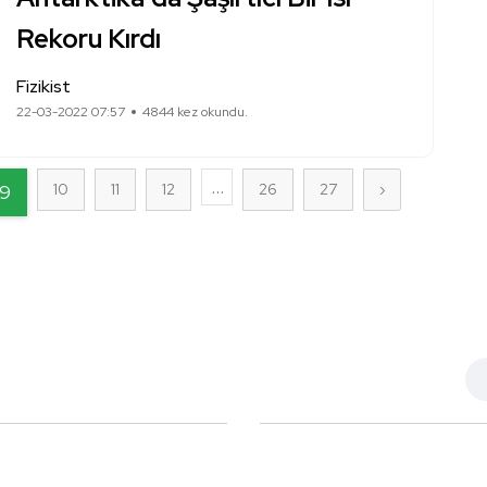
Rekoru Kırdı
Fizikist
22-03-2022 07:57
4844 kez okundu.
...
9
10
11
12
26
27
›