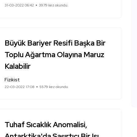
31-03-2022 06:42
3979 kez okundu.
Büyük Bariyer Resifi Başka Bir
Toplu Ağartma Olayına Maruz
Kalabilir
Fizikist
22-03-2022 17:08
5579 kez okundu.
Tuhaf Sıcaklık Anomalisi,
Antarktika'da Şaşırtıcı Bir Isı