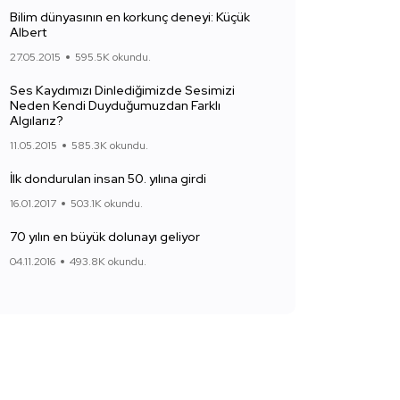
Bilim dünyasının en korkunç deneyi: Küçük
Albert
27.05.2015
595.5K okundu.
Ses Kaydımızı Dinlediğimizde Sesimizi
Neden Kendi Duyduğumuzdan Farklı
Algılarız?
11.05.2015
585.3K okundu.
İlk dondurulan insan 50. yılına girdi
16.01.2017
503.1K okundu.
70 yılın en büyük dolunayı geliyor
04.11.2016
493.8K okundu.