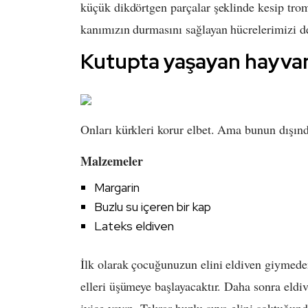
küçük dikdörtgen parçalar şeklinde kesip tro
kanımızın durmasını sağlayan hücrelerimizi de
Kutupta yaşayan hayva
Onları kürkleri korur elbet. Ama bunun dışında
Malzemeler
Margarin
Buzlu su içeren bir kap
​Lateks eldiven
İlk olarak çocuğunuzun elini eldiven giymede
elleri üşümeye başlayacaktır. Daha sonra eldiv
iyice yayın. Tekrar buzlu suya elini soktuğun