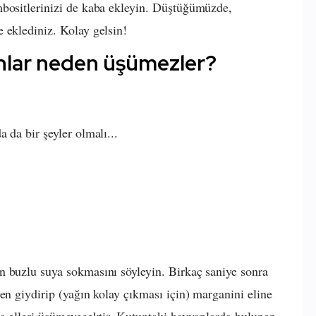
mbositlerinizi de kaba ekleyin. Düştüğümüzde,
 eklediniz. Kolay gelsin!
nlar neden üşümezler?
 da bir şeyler olmalı...
n buzlu suya sokmasını söyleyin. Birkaç saniye sonra
en giydirip (yağın kolay çıkması için) marganini eline
da elleri üşümeyecektir. Kutuptaki hayvanlarda bulunan