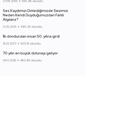
27.05.2015
595.4K okundu.
Ses Kaydımızı Dinlediğimizde Sesimizi
Neden Kendi Duyduğumuzdan Farklı
Algılarız?
11.05.2015
585.3K okundu.
İlk dondurulan insan 50. yılına girdi
16.01.2017
503.1K okundu.
70 yılın en büyük dolunayı geliyor
04.11.2016
493.8K okundu.