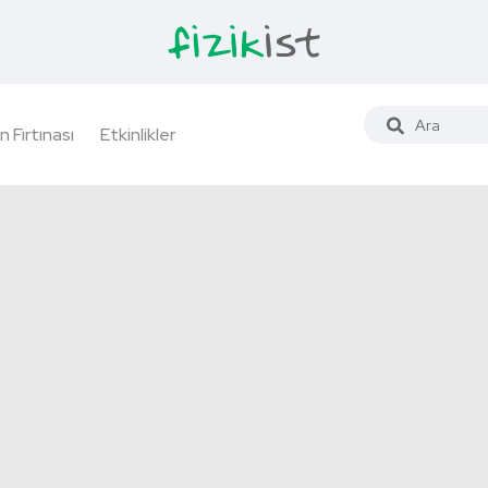
n Fırtınası
Etkinlikler