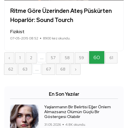
Ritme Göre Üzerinden Ateş Püskürten
Hoparlör: Sound Tourch
Fizikist
07-05-2015 08:52
8900 kez okundu.
...
60
‹
1
2
57
58
59
61
...
62
63
67
68
›
En Son Yazılar
Yaşlanmanın Bir Belirtisi Eğer Önlem
Almazsanız Ölümün Güçlü Bir
Göstergesi Olabilir
31.05.2026
4.8K okundu.