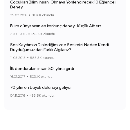
Çocukları Bilim İnsanı Olmaya Yönlendirecek 10 Eğlenceli
Deney
25.02.2016
817.6K okundu.
Bilim dünyasının en korkunç deneyi: Küçük Albert
27.05.2015
595.5K okundu.
Ses Kaydımızı Dinlediğimizde Sesimizi Neden Kendi
Duyduğumuzdan Farklı Algılarız?
11.05.2015
585.3K okundu.
İlk dondurulan insan 50. yılına girdi
16.01.2017
503.1K okundu.
70 yılın en büyük dolunayı geliyor
04.11.2016
493.8K okundu.