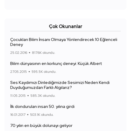
Çok Okunanlar
Çocukları Bilim İnsanı Olmaya Yönlendirecek 10 Eğlenceli
Deney
25.02.2016
817.6K okundu.
Bilim dünyasının en korkunç deneyi: Küçük Albert
27.05.2015
595.5K okundu.
Ses Kaydımızı Dinlediğimizde Sesimizi Neden Kendi
Duyduğumuzdan Farklı Algılarız?
11.05.2015
585.3K okundu.
İlk dondurulan insan 50. yılına girdi
16.01.2017
503.1K okundu.
70 yılın en büyük dolunayı geliyor