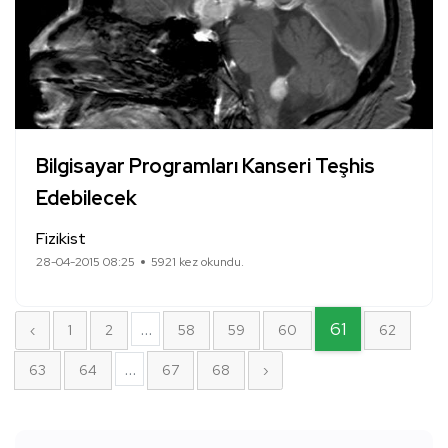
Bilgisayar Programları Kanseri Teşhis
Edebilecek
Fizikist
28-04-2015 08:25
5921 kez okundu.
...
61
‹
1
2
58
59
60
62
...
63
64
67
68
›