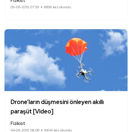
Fizikist
05-05-2015 07:59
6896 kez okundu.
Drone’ların düşmesini önleyen akıllı
paraşüt [Video]
Fizikist
04-05-2015 08:09
10041 kez okundu.