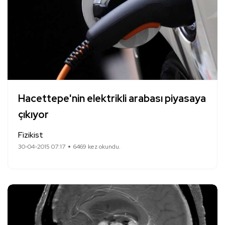
Hacettepe'nin elektrikli arabası piyasaya
çıkıyor
Fizikist
30-04-2015 07:17
6469 kez okundu.