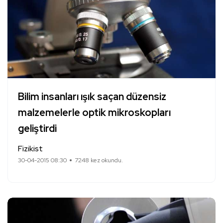
Bilim insanları ışık saçan düzensiz
malzemelerle optik mikroskopları
geliştirdi
Fizikist
30-04-2015 08:30
7248 kez okundu.