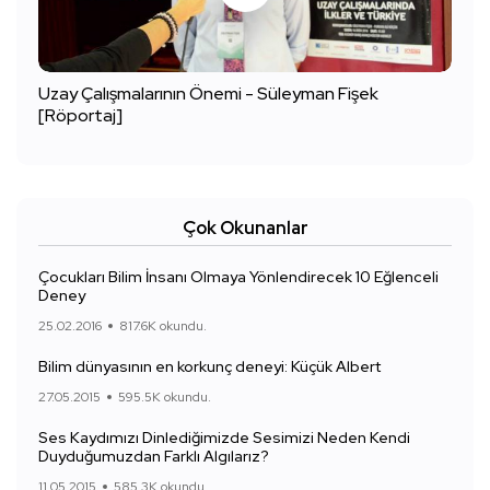
Uzay Çalışmalarının Önemi - Süleyman Fişek
[Röportaj]
Çok Okunanlar
Çocukları Bilim İnsanı Olmaya Yönlendirecek 10 Eğlenceli
Deney
25.02.2016
817.6K okundu.
Bilim dünyasının en korkunç deneyi: Küçük Albert
27.05.2015
595.5K okundu.
Ses Kaydımızı Dinlediğimizde Sesimizi Neden Kendi
Duyduğumuzdan Farklı Algılarız?
11.05.2015
585.3K okundu.