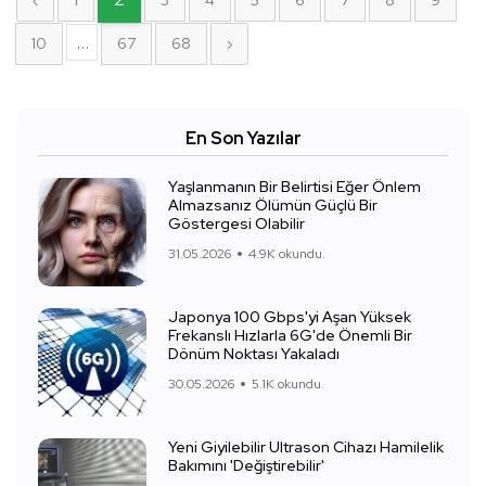
‹
1
3
4
5
6
7
8
9
...
10
67
68
›
En Son Yazılar
Yaşlanmanın Bir Belirtisi Eğer Önlem
Almazsanız Ölümün Güçlü Bir
Göstergesi Olabilir
31.05.2026
4.9K okundu.
Japonya 100 Gbps'yi Aşan Yüksek
Frekanslı Hızlarla 6G'de Önemli Bir
Dönüm Noktası Yakaladı
30.05.2026
5.1K okundu.
Yeni Giyilebilir Ultrason Cihazı Hamilelik
Bakımını 'Değiştirebilir'