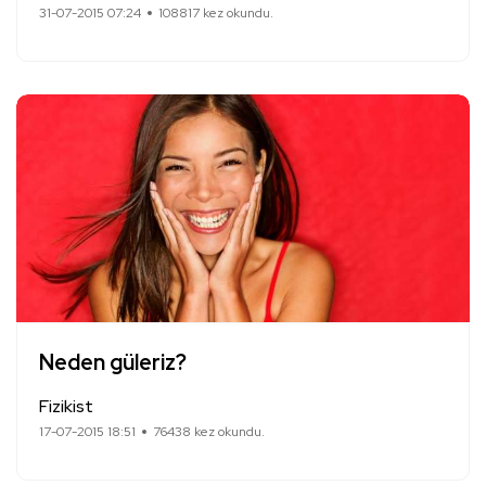
31-07-2015 07:24
108817 kez okundu.
Neden güleriz?
Fizikist
17-07-2015 18:51
76438 kez okundu.