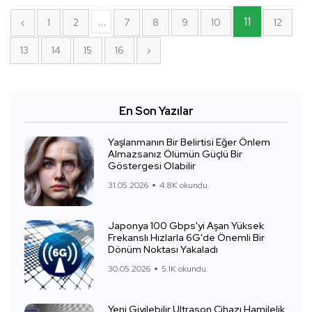
...
11
‹
1
2
7
8
9
10
12
13
14
15
16
›
En Son Yazılar
Yaşlanmanın Bir Belirtisi Eğer Önlem
Almazsanız Ölümün Güçlü Bir
Göstergesi Olabilir
31.05.2026
4.8K okundu.
Japonya 100 Gbps'yi Aşan Yüksek
Frekanslı Hızlarla 6G'de Önemli Bir
Dönüm Noktası Yakaladı
30.05.2026
5.1K okundu.
Yeni Giyilebilir Ultrason Cihazı Hamilelik