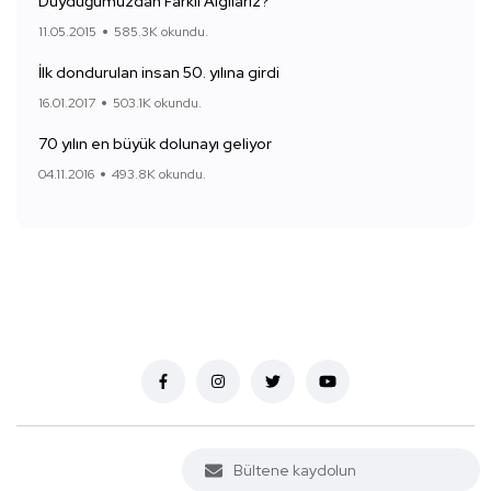
Duyduğumuzdan Farklı Algılarız?
11.05.2015
585.3K okundu.
İlk dondurulan insan 50. yılına girdi
16.01.2017
503.1K okundu.
70 yılın en büyük dolunayı geliyor
04.11.2016
493.8K okundu.