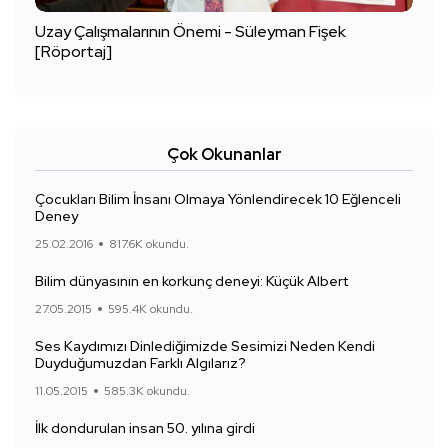
Uzay Çalışmalarının Önemi - Süleyman Fişek
[Röportaj]
Çok Okunanlar
Çocukları Bilim İnsanı Olmaya Yönlendirecek 10 Eğlenceli
Deney
25.02.2016
817.6K okundu.
Bilim dünyasının en korkunç deneyi: Küçük Albert
27.05.2015
595.4K okundu.
Ses Kaydımızı Dinlediğimizde Sesimizi Neden Kendi
Duyduğumuzdan Farklı Algılarız?
11.05.2015
585.3K okundu.
İlk dondurulan insan 50. yılına girdi