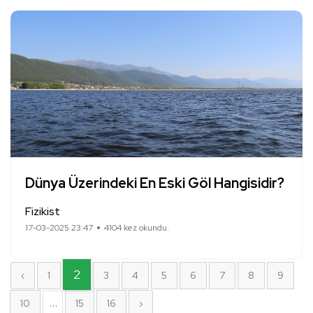
Dünya Üzerindeki En Eski Göl Hangisidir?
Fizikist
17-03-2025 23:47
4104 kez okundu.
2
‹
1
3
4
5
6
7
8
9
...
10
15
16
›