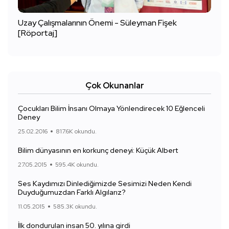
Uzay Çalışmalarının Önemi - Süleyman Fişek
[Röportaj]
Çok Okunanlar
Çocukları Bilim İnsanı Olmaya Yönlendirecek 10 Eğlenceli
Deney
25.02.2016
817.6K okundu.
Bilim dünyasının en korkunç deneyi: Küçük Albert
27.05.2015
595.4K okundu.
Ses Kaydımızı Dinlediğimizde Sesimizi Neden Kendi
Duyduğumuzdan Farklı Algılarız?
11.05.2015
585.3K okundu.
İlk dondurulan insan 50. yılına girdi