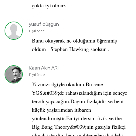
çokta iyi olmaz.
yusuf düşgün
11 yıl önce
Bunu okuyarak ne olduğumu öğrenmiş
oldum . Stephen Hawking saolsun .
Kaan Akin ARI
11 yıl önce
Yazınızı ilgiyle okudum.Bu sene
YGS&#039;de rahatsızlandığım için seneye
tercih yapacağım.Dayım fizikçidir ve beni
küçük yaşlarımdan itibaren
yönlendirmiştir.En iyi dersim fizik ve the
Big Bang Theory&#039;nin gazıyla fizikçi
olmak isterdim hep; muhtemelen dizideki