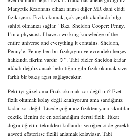
evet bunların hepsi fiziktir. Hatta hastanede girdiğiniz
Manyetik Rezonans cihazı nam-ı diğer MR dahi ciddi
fizik içerir. Fizik okumak, çok çeşitli alanlarda bilgi
sahibi olmanızı sağlar. “Bkz. Sheldon Cooper: Penny,
I’m a physicist. I have a working knowledge of the
entire universe and everything it contains. Sheldon,
Penny’e: Penny ben bir fizikçiyim ve evrendeki herşey
hakkında fikrim vardır ☺”. Tabi bizler Sheldon kadar
iddialı değiliz ancak belirttiğim gibi fizik okumak size
farklı bir bakış açısı sağlayacaktır.
Peki iyi güzel ama Fizik okumak zor değil mi? Evet
fizik okumak kolay değil katılıyorum ama sandığınız
kadar zor değil. Lisede çoğumuz fizikten yana sıkıntılar
çektik. Benim de en zorlandığım dersti fizik. Fakat
doğru öğretim teknikleri kullanılır ve öğrenci de gerekli
gayreti gösterirse fiziği anlamak kolaylaşır. Tabi