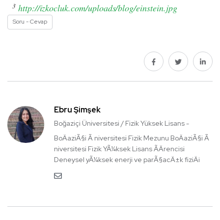
3
http://izkocluk.com/uploads/blog/einstein.jpg
Soru - Cevap
Ebru Şimşek
Boğaziçi Üniversitesi / Fizik Yüksek Lisans -
BoÄaziÃ§i Ã niversitesi Fizik Mezunu BoÄaziÃ§i Ã
niversitesi Fizik YÃ¼ksek Lisans ÃÄrencisi
Deneysel yÃ¼ksek enerji ve parÃ§acÄ±k fiziÄi