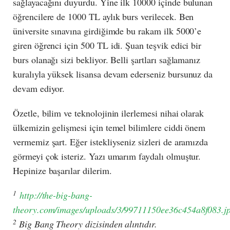
sağlayacağını duyurdu. Yine ilk 10000 içinde bulunan
öğrencilere de 1000 TL aylık burs verilecek. Ben
üniversite sınavına girdiğimde bu rakam ilk 5000’e
giren öğrenci için 500 TL idi. Şuan teşvik edici bir
burs olanağı sizi bekliyor. Belli şartları sağlamanız
kuralıyla yüksek lisansa devam ederseniz bursunuz da
devam ediyor.
Özetle, bilim ve teknolojinin ilerlemesi nihai olarak
ülkemizin gelişmesi için temel bilimlere ciddi önem
vermemiz şart. Eğer istekliyseniz sizleri de aramızda
görmeyi çok isteriz. Yazı umarım faydalı olmuştur.
Hepinize başarılar dilerim.
1
http://the-big-bang-
theory.com/images/uploads/3/99711150ee36c454a8f083.j
2
Big Bang Theory dizisinden alıntıdır.