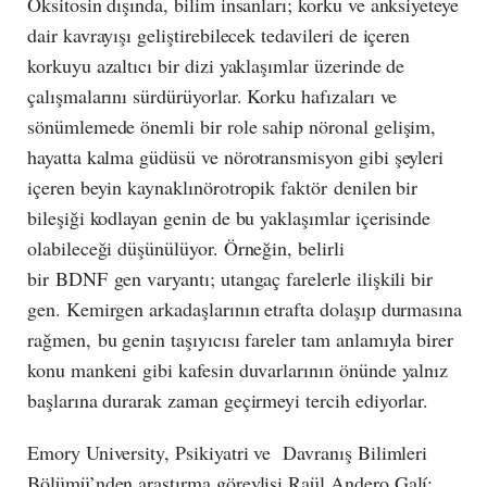
Oksitosin dışında, bilim insanları; korku ve anksiyeteye
dair kavrayışı geliştirebilecek tedavileri de içeren
korkuyu azaltıcı bir dizi yaklaşımlar üzerinde de
çalışmalarını sürdürüyorlar. Korku hafızaları ve
sönümlemede önemli bir role sahip nöronal gelişim,
hayatta kalma güdüsü ve nörotransmisyon gibi şeyleri
içeren beyin kaynaklınörotropik faktör denilen bir
bileşiği kodlayan genin de bu yaklaşımlar içerisinde
olabileceği düşünülüyor. Örneğin, belirli
bir BDNF gen varyantı; utangaç farelerle ilişkili bir
gen. Kemirgen arkadaşlarının etrafta dolaşıp durmasına
rağmen, bu genin taşıyıcısı fareler tam anlamıyla birer
konu mankeni gibi kafesin duvarlarının önünde yalnız
başlarına durarak zaman geçirmeyi tercih ediyorlar.
Emory University, Psikiyatri ve Davranış Bilimleri
Bölümü’nden araştırma görevlisi Raül Andero Galí;