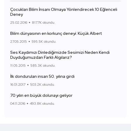
Çocukları Bilim İnsanı Olmaya Yönlendirecek 10 Eğlenceli
Deney
25.02.2016
817.7K okundu.
Bilim dünyasının en korkunç deneyi: Küçük Albert
27.05.2015
595.5K okundu.
Ses Kaydımızı Dinlediğimizde Sesimizi Neden Kendi
Duyduğumuzdan Farklı Algılarız?
11.05.2015
585.3K okundu.
İlk dondurulan insan 50. yılına girdi
16.01.2017
503.2K okundu.
70 yılın en büyük dolunayı geliyor
04.11.2016
493.8K okundu.