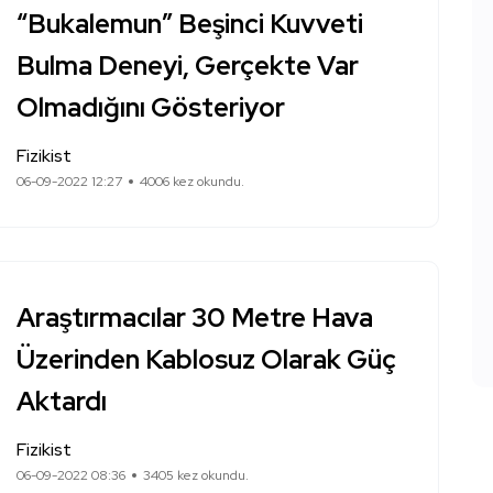
“Bukalemun” Beşinci Kuvveti
Bulma Deneyi, Gerçekte Var
Olmadığını Gösteriyor
Fizikist
06-09-2022 12:27
4006 kez okundu.
Araştırmacılar 30 Metre Hava
Üzerinden Kablosuz Olarak Güç
Aktardı
Fizikist
06-09-2022 08:36
3405 kez okundu.