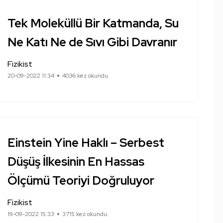
Tek Moleküllü Bir Katmanda, Su
Ne Katı Ne de Sıvı Gibi Davranır
Fizikist
20-09-2022 11:34
4036 kez okundu.
Einstein Yine Haklı – Serbest
Düşüş İlkesinin En Hassas
Ölçümü Teoriyi Doğruluyor
Fizikist
19-09-2022 15:33
3715 kez okundu.