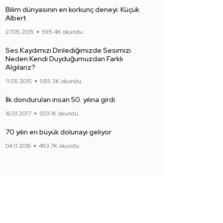
Bilim dünyasının en korkunç deneyi: Küçük
Albert
27.05.2015
595.4K okundu.
Ses Kaydımızı Dinlediğimizde Sesimizi
Neden Kendi Duyduğumuzdan Farklı
Algılarız?
11.05.2015
585.3K okundu.
İlk dondurulan insan 50. yılına girdi
16.01.2017
503.1K okundu.
70 yılın en büyük dolunayı geliyor
04.11.2016
493.7K okundu.