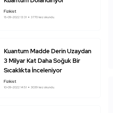
Kuantum Dolandırıyor
Fizikist
15-09-2022 13:31
3770 kez okundu.
Kuantum Madde Derin Uzaydan
3 Milyar Kat Daha Soğuk Bir
Sıcaklıkta İnceleniyor
Fizikist
10-09-2022 14:51
3039 kez okundu.