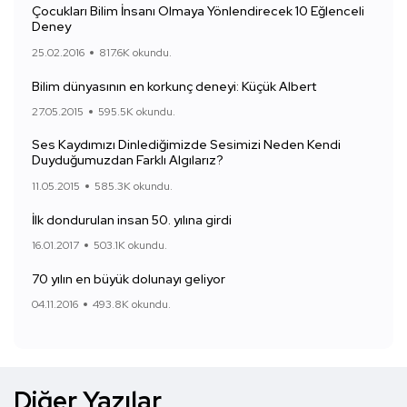
Çocukları Bilim İnsanı Olmaya Yönlendirecek 10 Eğlenceli
Deney
25.02.2016
817.6K okundu.
Bilim dünyasının en korkunç deneyi: Küçük Albert
27.05.2015
595.5K okundu.
Ses Kaydımızı Dinlediğimizde Sesimizi Neden Kendi
Duyduğumuzdan Farklı Algılarız?
11.05.2015
585.3K okundu.
İlk dondurulan insan 50. yılına girdi
16.01.2017
503.1K okundu.
70 yılın en büyük dolunayı geliyor
04.11.2016
493.8K okundu.
Diğer Yazılar