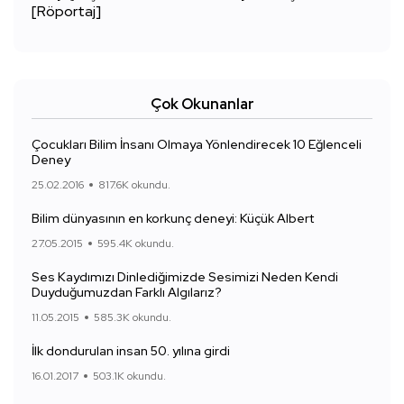
[Röportaj]
Çok Okunanlar
Çocukları Bilim İnsanı Olmaya Yönlendirecek 10 Eğlenceli
Deney
25.02.2016
817.6K okundu.
Bilim dünyasının en korkunç deneyi: Küçük Albert
27.05.2015
595.4K okundu.
Ses Kaydımızı Dinlediğimizde Sesimizi Neden Kendi
Duyduğumuzdan Farklı Algılarız?
11.05.2015
585.3K okundu.
İlk dondurulan insan 50. yılına girdi
16.01.2017
503.1K okundu.