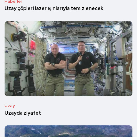
Haberler
Uzay çöpleri lazer ışınlarıyla temizlenecek
Uzay
Uzayda ziyafet