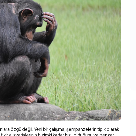
anlara özgü değil. Yeni bir çalışma, şempanzelerin tipik olarak
fikir alışverişlerinin bizimki kadar hızlı olduğunu ve benzer