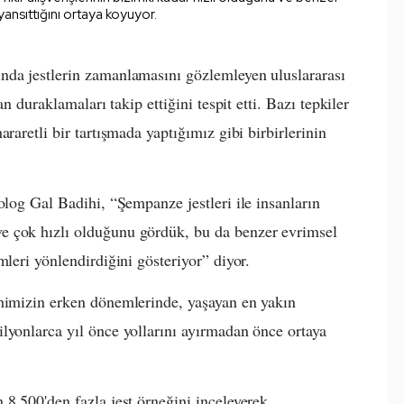
ı yansıttığını ortaya koyuyor.
nda jestlerin zamanlamasını gözlemleyen uluslararası
an duraklamaları takip ettiğini tespit etti. Bazı tepkiler
raretli bir tartışmada yaptığımız gibi birbirlerinin
olog Gal Badihi, “Şempanze jestleri ile insanların
e çok hızlı olduğunu gördük, bu da benzer evrimsel
mleri yönlendirdiğini gösteriyor” diyor.
ihimizin erken dönemlerinde, yaşayan en yakın
lyonlarca yıl önce yollarını ayırmadan önce ortaya
 8.500'den fazla jest örneğini inceleyerek,