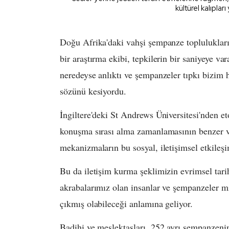
kültürel kalıplar
Doğu Afrika'daki vahşi şempanze toplulukları
bir araştırma ekibi, tepkilerin bir saniyeye var
neredeyse anlıktı ve şempanzeler tıpkı bizim ha
sözünü kesiyordu.
İngiltere'deki St Andrews Üniversitesi'nden et
konuşma sırası alma zamanlamasının benzer v
mekanizmaların bu sosyal, iletişimsel etkileşi
Bu da iletişim kurma şeklimizin evrimsel tar
akrabalarımız olan insanlar ve şempanzeler mi
çıkmış olabileceği anlamına geliyor.
Badihi ve meslektaşları, 252 ayrı şempanzenin