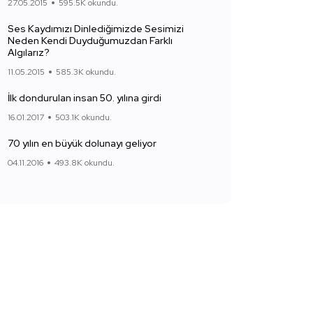
27.05.2015
595.5K okundu.
Ses Kaydımızı Dinlediğimizde Sesimizi
Neden Kendi Duyduğumuzdan Farklı
Algılarız?
11.05.2015
585.3K okundu.
İlk dondurulan insan 50. yılına girdi
16.01.2017
503.1K okundu.
70 yılın en büyük dolunayı geliyor
04.11.2016
493.8K okundu.