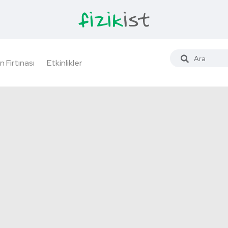
n Fırtınası
Etkinlikler