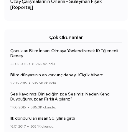
Uzay Çalışmalarının Önemi - Süleyman Fişek
[Röportaj]
Çok Okunanlar
Çocukları Bilim İnsanı Olmaya Yönlendirecek 10 Eğlenceli
Deney
25.02.2016
817.6K okundu.
Bilim dünyasının en korkunç deneyi: Küçük Albert
27.05.2015
595.5K okundu.
Ses Kaydımızı Dinlediğimizde Sesimizi Neden Kendi
Duyduğumuzdan Farklı Algılarız?
11.05.2015
585.3K okundu.
İlk dondurulan insan 50. yılına girdi
16.01.2017
503.1K okundu.