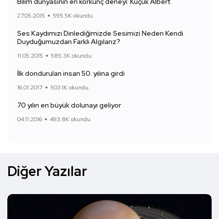
Bilim dünyasının en korkunç deneyi: Küçük Albert
27.05.2015
595.5K okundu.
Ses Kaydımızı Dinlediğimizde Sesimizi Neden Kendi
Duyduğumuzdan Farklı Algılarız?
11.05.2015
585.3K okundu.
İlk dondurulan insan 50. yılına girdi
16.01.2017
503.1K okundu.
70 yılın en büyük dolunayı geliyor
04.11.2016
493.8K okundu.
Diğer Yazılar