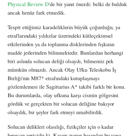
Physical Review D
'de bir yanıt önerdi: belki de bulduk
ancak henüz fark etmedik.
Tespit ettiğimiz karadeliklerin büyük çoğunluğu, ya
etraflarındaki yıldızlar üzerindeki kütleçekimsel
etkilerinden ya da toplanma disklerinden fışkıran
madde jetlerinden bilinmektedir. Bunlardan herhangi
biri aslında solucan deliği olsaydı, bilmemiz pek
mümkün olmazdı. Ancak Olay Ufku Teleskobu İş
Birliği'nin M87* etrafındaki kutuplaşmayı
gözlemlemesi ile Sagittarius A* takibi farklı bir konu.
Bu durumlarda, olay ufkuna karşı cismin gölgesini
gördük ve gerçekten bir solucan deliğine bakıyor
olsaydık, bir şeyler fark etmeyi umabilirdik.
Solucan delikleri olasılığı, fizikçiler için o kadar
heyecan vericidir ki, Kasım ayının başından bu yana