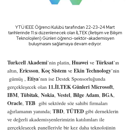
YTÜ IEEE Öğrenci Kulübü tarafından 22-23-24 Mart
tarihlerinde 11.si düzenlenecek olan İLTEK (İletişim ve Bilişim
Teknolojileri) Günleri öğrenci-sektör-akademisyen
buluşmasını sağlamaya devam ediyor.
Turkcell Akademi
Huawei
Türksat
’nin platin,
ve
’ın
Ericsson
Koç Sistem
Ekin Technology
altın,
,
ve
’nin
Etiya
gümüş ,
’nın ise Destek Sponsorluğunda
11.İLTEK Günleri Microsoft
gerçekleşecek olan
,
IBM
Tübitak
Nokia
Vestel
Bilge Adam
BGA
,
,
,
,
,
,
Oracle
TEB
,
gibi sektörde söz sahibi firmaları
TBD
TÜTED
ağırlamanın yanında;
,
gibi derneklerin
ve değerli akademisyenlerimizin katılımları ile
gerçekleşecek panelleriyle bir kez daha teknolojinin