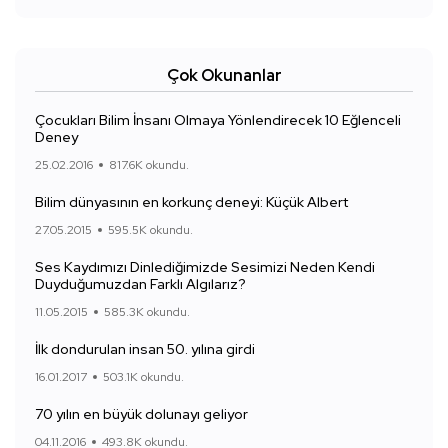
Çok Okunanlar
Çocukları Bilim İnsanı Olmaya Yönlendirecek 10 Eğlenceli
Deney
25.02.2016
817.6K okundu.
Bilim dünyasının en korkunç deneyi: Küçük Albert
27.05.2015
595.5K okundu.
Ses Kaydımızı Dinlediğimizde Sesimizi Neden Kendi
Duyduğumuzdan Farklı Algılarız?
11.05.2015
585.3K okundu.
İlk dondurulan insan 50. yılına girdi
16.01.2017
503.1K okundu.
70 yılın en büyük dolunayı geliyor
04.11.2016
493.8K okundu.