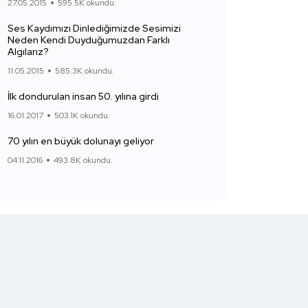
27.05.2015
595.5K okundu.
Ses Kaydımızı Dinlediğimizde Sesimizi
Neden Kendi Duyduğumuzdan Farklı
Algılarız?
11.05.2015
585.3K okundu.
İlk dondurulan insan 50. yılına girdi
16.01.2017
503.1K okundu.
70 yılın en büyük dolunayı geliyor
04.11.2016
493.8K okundu.