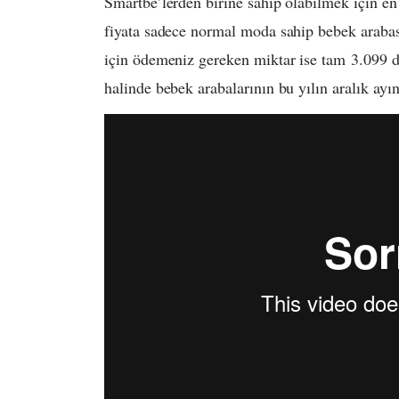
Smartbe’lerden birine sahip olabilmek için e
fiyata sadece normal moda sahip bebek araba
için ödemeniz gereken miktar ise tam 3.099 d
halinde bebek arabalarının bu yılın aralık ayınd