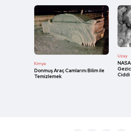
Uzay
NASA'
Kimya
Gezic
Donmuş Araç Camlarını Bilim ile
Ciddi 
Temizlemek