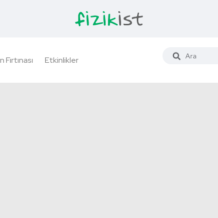
n Fırtınası
Etkinlikler