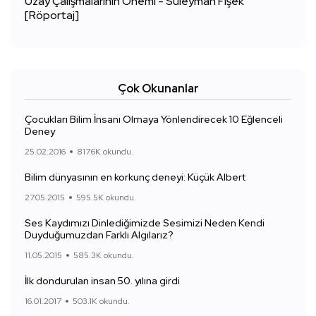
Uzay Çalışmalarının Önemi - Süleyman Fişek
[Röportaj]
Çok Okunanlar
Çocukları Bilim İnsanı Olmaya Yönlendirecek 10 Eğlenceli
Deney
25.02.2016
817.6K okundu.
Bilim dünyasının en korkunç deneyi: Küçük Albert
27.05.2015
595.5K okundu.
Ses Kaydımızı Dinlediğimizde Sesimizi Neden Kendi
Duyduğumuzdan Farklı Algılarız?
11.05.2015
585.3K okundu.
İlk dondurulan insan 50. yılına girdi
16.01.2017
503.1K okundu.