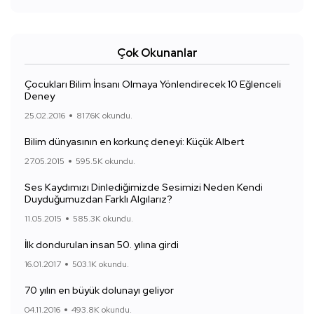
Çok Okunanlar
Çocukları Bilim İnsanı Olmaya Yönlendirecek 10 Eğlenceli
Deney
25.02.2016
817.6K okundu.
Bilim dünyasının en korkunç deneyi: Küçük Albert
27.05.2015
595.5K okundu.
Ses Kaydımızı Dinlediğimizde Sesimizi Neden Kendi
Duyduğumuzdan Farklı Algılarız?
11.05.2015
585.3K okundu.
İlk dondurulan insan 50. yılına girdi
16.01.2017
503.1K okundu.
70 yılın en büyük dolunayı geliyor
04.11.2016
493.8K okundu.