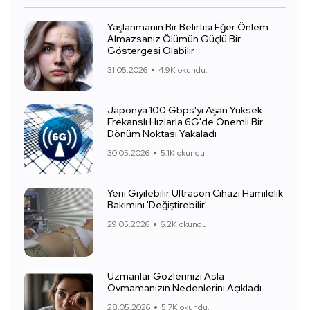
Yaşlanmanın Bir Belirtisi Eğer Önlem
Almazsanız Ölümün Güçlü Bir
Göstergesi Olabilir
31.05.2026
4.9K okundu.
Japonya 100 Gbps'yi Aşan Yüksek
Frekanslı Hızlarla 6G'de Önemli Bir
Dönüm Noktası Yakaladı
30.05.2026
5.1K okundu.
Yeni Giyilebilir Ultrason Cihazı Hamilelik
Bakımını 'Değiştirebilir'
29.05.2026
6.2K okundu.
Uzmanlar Gözlerinizi Asla
Ovmamanızın Nedenlerini Açıkladı
28.05.2026
5.7K okundu.