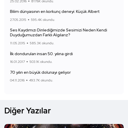
25.02.2016
817.6K okundu.
Bilim dünyasının en korkunç deneyi: Küçük Albert
27.05.2015
595.4K okundu.
Ses Kaydımızı Dinlediğimizde Sesimizi Neden Kendi
Duyduğumuzdan Farklı Algılarız?
11.05.2015
585.3K okundu.
İlk dondurulan insan 50. yılına girdi
16.01.2017
503.1K okundu.
70 yılın en büyük dolunayı geliyor
04.11.2016
493.7K okundu.
Diğer Yazılar