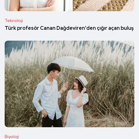
Teknoloji
Türk profesör Canan Dağdeviren'den çığır açan buluş
Biyoloji