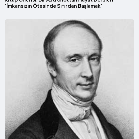
Kitap Önerisi: Bir Astronottan Hayat Dersleri
"İmkansızın Ötesinde Sıfırdan Başlamak"