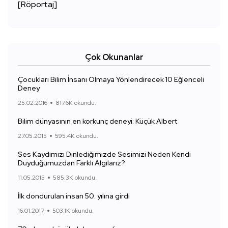
[Röportaj]
Çok Okunanlar
Çocukları Bilim İnsanı Olmaya Yönlendirecek 10 Eğlenceli
Deney
25.02.2016
817.6K okundu.
Bilim dünyasının en korkunç deneyi: Küçük Albert
27.05.2015
595.4K okundu.
Ses Kaydımızı Dinlediğimizde Sesimizi Neden Kendi
Duyduğumuzdan Farklı Algılarız?
11.05.2015
585.3K okundu.
İlk dondurulan insan 50. yılına girdi
16.01.2017
503.1K okundu.