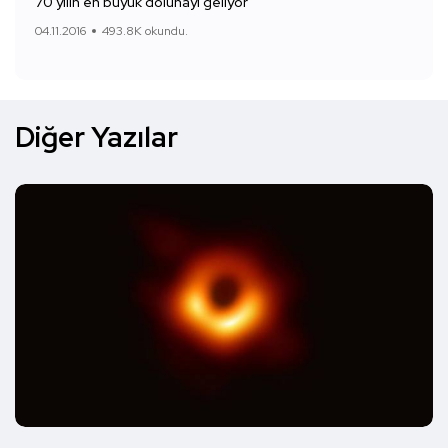
70 yılın en büyük dolunayı geliyor
04.11.2016
493.8K okundu.
Diğer Yazılar