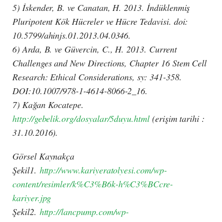
5) İskender, B. ve Canatan, H. 2013. İndüklenmiş
Pluripotent Kök Hücreler ve Hücre Tedavisi. doi:
10.5799/ahinjs.01.2013.04.0346.
6) Arda, B. ve Güvercin, C., H. 2013. Current
Challenges and New Directions, Chapter 16 Stem Cell
Research: Ethical Considerations, sy: 341-358.
DOI:10.1007/978-1-4614-8066-2_16.
7) Kağan Kocatepe.
http://gebelik.org/dosyalar/5duyu.html
(erişim tarihi :
31.10.2016).
Görsel Kaynakça
Şekil1.
http://www.kariyeratolyesi.com/wp-
content/resimler/k%C3%B6k-h%C3%BCcre-
kariyer.jpg
Şekil2.
http://lancpump.com/wp-