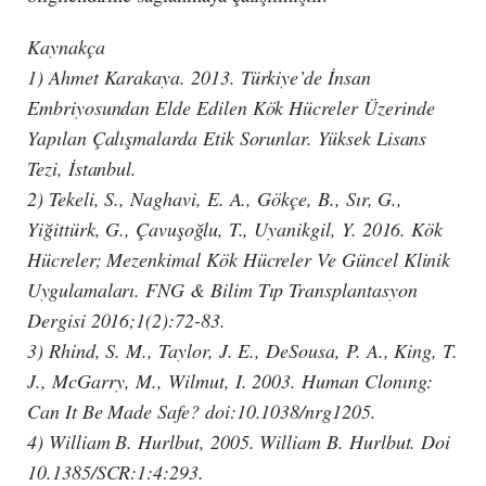
Kaynakça
1) Ahmet Karakaya. 2013. Türkiye’de İnsan
Embriyosundan Elde Edilen Kök Hücreler Üzerinde
Yapılan Çalışmalarda Etik Sorunlar. Yüksek Lisans
Tezi, İstanbul.
2) Tekeli, S., Naghavi, E. A., Gökçe, B., Sır, G.,
Yiğittürk, G., Çavuşoğlu, T., Uyanikgil, Y. 2016. Kök
Hücreler; Mezenkimal Kök Hücreler Ve Güncel Klinik
Uygulamaları. FNG & Bilim Tıp Transplantasyon
Dergisi 2016;1(2):72-83.
3) Rhind, S. M., Taylor, J. E., DeSousa, P. A., King, T.
J., McGarry, M., Wilmut, I. 2003. Human Clonıng:
Can It Be Made Safe? doi:10.1038/nrg1205.
4) William B. Hurlbut, 2005. William B. Hurlbut. Doi
10.1385/SCR:1:4:293.