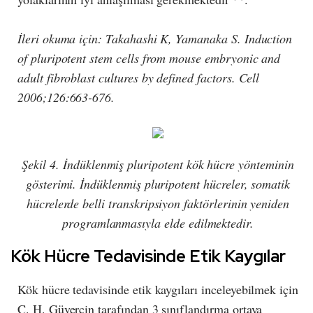
İleri okuma için: Takahashi K, Yamanaka S. Induction
of pluripotent stem cells from mouse embryonic and
adult fibroblast cultures by defined factors. Cell
2006;126:663-676.
Şekil 4. İndüklenmiş pluripotent kök hücre yönteminin
gösterimi. İndüklenmiş pluripotent hücreler, somatik
hücrelerde belli transkripsiyon faktörlerinin yeniden
programlanmasıyla elde edilmektedir.
Kök Hücre Tedavisinde Etik Kaygılar
Kök hücre tedavisinde etik kaygıları inceleyebilmek için
C. H. Güvercin tarafından 3 sınıflandırma ortaya