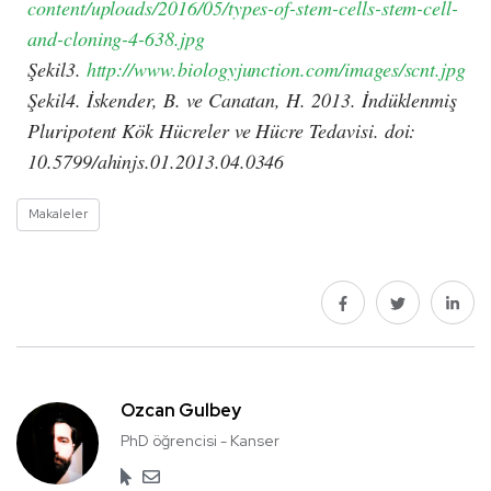
content/uploads/2016/05/types-of-stem-cells-stem-cell-
and-cloning-4-638.jpg
Şekil3.
http://www.biologyjunction.com/images/scnt.jpg
Şekil4. İskender, B. ve Canatan, H. 2013. İndüklenmiş
Pluripotent Kök Hücreler ve Hücre Tedavisi. doi:
10.5799/ahinjs.01.2013.04.0346
Makaleler
Ozcan Gulbey
PhD öğrencisi - Kanser