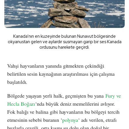
Kanada’nın en kuzeyinde bulunan Nunavut bölgesinde
okyanustan gelen ve aylardır susmayan garip bir ses Kanada
ordusunu harekete geçirdi.
Vahşi hayvanların yanında gitmekten çekindiği
belirtilen sesin kaynağının araştırılması için çalışma
başlatıldı.
Bölgede yaşayan yerli halk, geçmişten bu yana
Fury ve
Hecla Boğazı
‘nda büyük deniz memelilerini avlıyor.
Fok balığı ve balina gibi hayvanların bu bölgeyi tercih
etmesinin sebebi buranın ‘
polynya
‘ adı verilen, etrafı
buzlarla çevrili, orta kısmı su dolu olan doğal bir