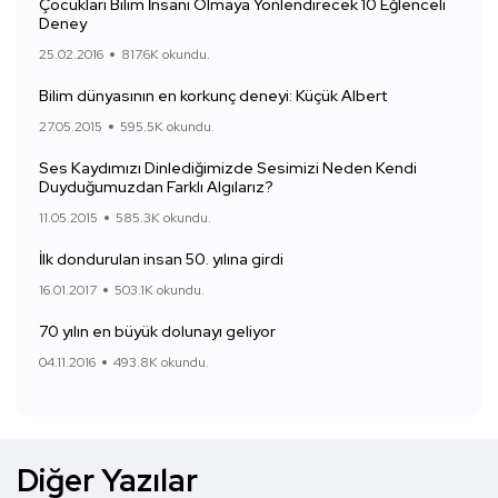
Çocukları Bilim İnsanı Olmaya Yönlendirecek 10 Eğlenceli
Deney
25.02.2016
817.6K okundu.
Bilim dünyasının en korkunç deneyi: Küçük Albert
27.05.2015
595.5K okundu.
Ses Kaydımızı Dinlediğimizde Sesimizi Neden Kendi
Duyduğumuzdan Farklı Algılarız?
11.05.2015
585.3K okundu.
İlk dondurulan insan 50. yılına girdi
16.01.2017
503.1K okundu.
70 yılın en büyük dolunayı geliyor
04.11.2016
493.8K okundu.
Diğer Yazılar