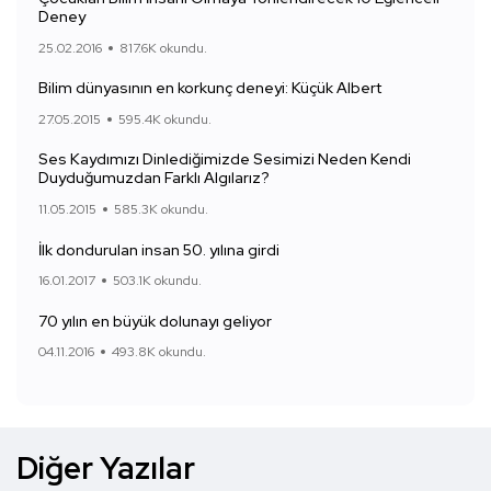
Deney
25.02.2016
817.6K okundu.
Bilim dünyasının en korkunç deneyi: Küçük Albert
27.05.2015
595.4K okundu.
Ses Kaydımızı Dinlediğimizde Sesimizi Neden Kendi
Duyduğumuzdan Farklı Algılarız?
11.05.2015
585.3K okundu.
İlk dondurulan insan 50. yılına girdi
16.01.2017
503.1K okundu.
70 yılın en büyük dolunayı geliyor
04.11.2016
493.8K okundu.
Diğer Yazılar