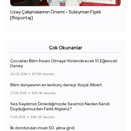
Uzay Çalışmalarının Önemi - Süleyman Fişek
[Röportaj]
Çok Okunanlar
Çocukları Bilim İnsanı Olmaya Yönlendirecek 10 Eğlenceli
Deney
25.02.2016
817.6K okundu.
Bilim dünyasının en korkunç deneyi: Küçük Albert
27.05.2015
595.4K okundu.
Ses Kaydımızı Dinlediğimizde Sesimizi Neden Kendi
Duyduğumuzdan Farklı Algılarız?
11.05.2015
585.3K okundu.
İlk dondurulan insan 50. yılına girdi