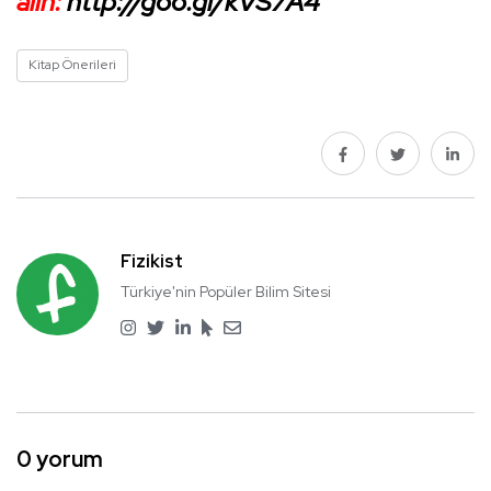
alın:
http://goo.gl/kVS7A4
Kitap Önerileri
Fizikist
Türkiye'nin Popüler Bilim Sitesi
0 yorum