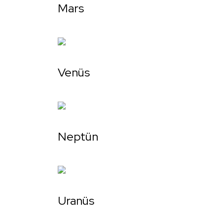
Mars
Venüs
Neptün
Uranüs