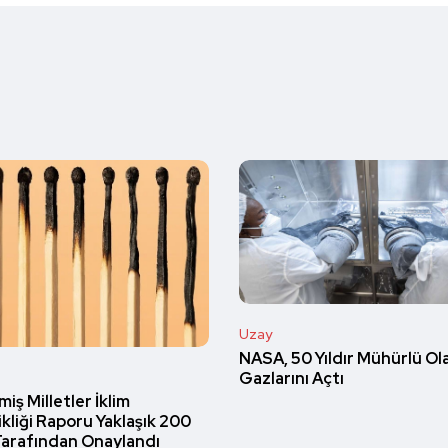
Uzay
NASA, 50 Yıldır Mühürlü Ol
Gazlarını Açtı
miş Milletler İklim
kliği Raporu Yaklaşık 200
Tarafından Onaylandı