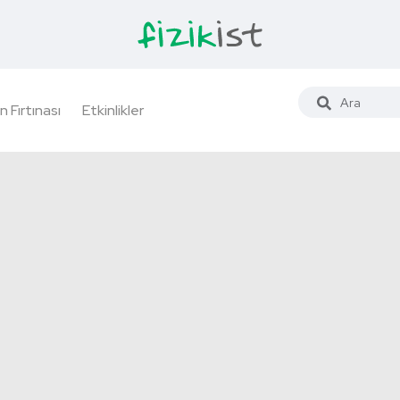
n Fırtınası
Etkinlikler