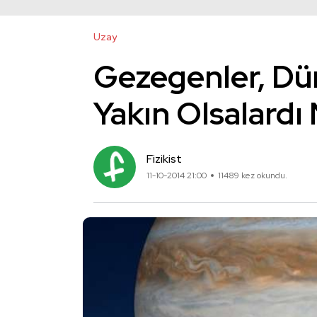
Uzay
Gezegenler, Dü
Yakın Olsalardı
Fizikist
11-10-2014 21:00
11489 kez okundu.