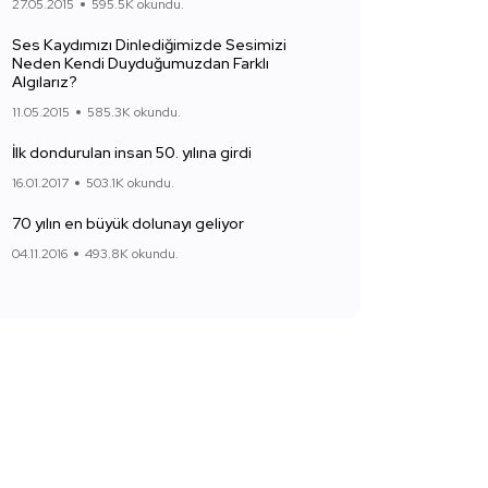
27.05.2015
595.5K okundu.
Ses Kaydımızı Dinlediğimizde Sesimizi
Neden Kendi Duyduğumuzdan Farklı
Algılarız?
11.05.2015
585.3K okundu.
İlk dondurulan insan 50. yılına girdi
16.01.2017
503.1K okundu.
70 yılın en büyük dolunayı geliyor
04.11.2016
493.8K okundu.