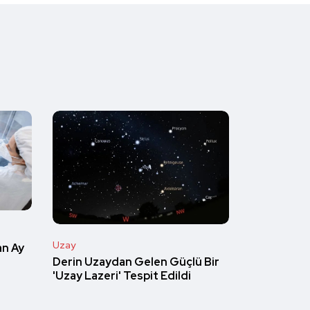
Uzay
an Ay
Derin Uzaydan Gelen Güçlü Bir
'Uzay Lazeri' Tespit Edildi