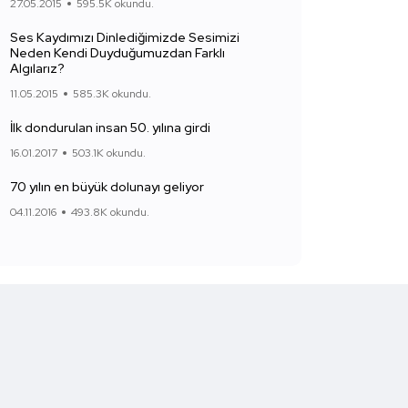
27.05.2015
595.5K okundu.
Ses Kaydımızı Dinlediğimizde Sesimizi
Neden Kendi Duyduğumuzdan Farklı
Algılarız?
11.05.2015
585.3K okundu.
İlk dondurulan insan 50. yılına girdi
16.01.2017
503.1K okundu.
70 yılın en büyük dolunayı geliyor
04.11.2016
493.8K okundu.