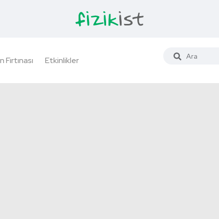
n Fırtınası
Etkinlikler