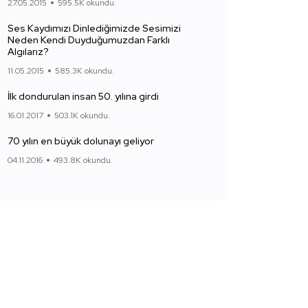
27.05.2015
595.5K okundu.
Ses Kaydımızı Dinlediğimizde Sesimizi
Neden Kendi Duyduğumuzdan Farklı
Algılarız?
11.05.2015
585.3K okundu.
İlk dondurulan insan 50. yılına girdi
16.01.2017
503.1K okundu.
70 yılın en büyük dolunayı geliyor
04.11.2016
493.8K okundu.