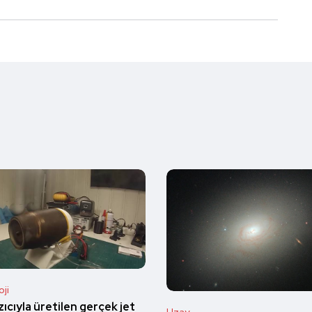
ji
ıcıyla üretilen gerçek jet
Uzay