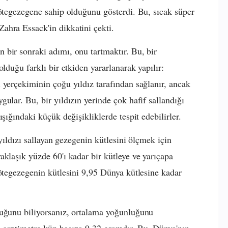
 ötegezegene sahip olduğunu gösterdi. Bu, sıcak süper
ahra Essack'in dikkatini çekti.
bir sonraki adımı, onu tartmaktır. Bu, bir
lduğu farklı bir etkiden yararlanarak yapılır:
 yerçekiminin çoğu yıldız tarafından sağlanır, ancak
ular. Bu, bir yıldızın yerinde çok hafif sallandığı
şığındaki küçük değişikliklerde tespit edebilirler.
 yıldızı sallayan gezegenin kütlesini ölçmek için
aklaşık yüzde 60'ı kadar bir kütleye ve yarıçapa
 ötegezegenin kütlesini 9,95 Dünya kütlesine kadar
duğunu biliyorsanız, ortalama yoğunluğunu
 santimetre küp başına 9.32 gramdır. Bu, Dünya'nın