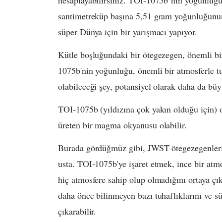
santimetreküp başına 5,51 gram yoğunluğunun 
süper Dünya için bir yarışmacı yapıyor.
Kütle boşluğundaki bir ötegezegen, önemli bi
1075b'nin yoğunluğu, önemli bir atmosferle t
olabileceği şey, potansiyel olarak daha da büy
TOI-1075b (yıldızına çok yakın olduğu için) o
üreten bir magma okyanusu olabilir.
Burada gördüğmüz gibi, JWST ötegezegenleri
usta. TOI-1075b'ye işaret etmek, ince bir atmo
hiç atmosfere sahip olup olmadığını ortaya çı
daha önce bilinmeyen bazı tuhaflıklarını ve sü
çıkarabilir.