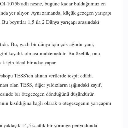
n TOI-1075b adlı nesne, bugüne kadar bulduğumuz en
nda yer alıyor. Aynı zamanda, küçük gezegen yarıçapı
. Bu boyutlar 1,5 ila 2 Dünya yarıçapı arasındaki
dır. Bu, gazlı bir dünya için çok ağırdır yani;
ibi kayalık olması muhtemeldir. Bu özellik, onu
k için ideal bir aday yapar.
opu TESS'ten alınan verilerde tespit edildi.
ması olan TESS, diğer yıldızların ışığındaki zayıf,
üngesinde bir ötegezegen döndüğünü düşündürür.
rının kısıldığına bağlı olarak o ötegezegenin yarıçapını
n yaklaşık 14,5 saatlik bir yörünge periyodunda