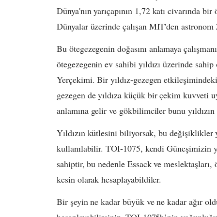
Dünya'nın yarıçapının 1,72 katı civarında bir
Dünyalar üzerinde çalışan MIT'den astronom Z
Bu ötegezegenin doğasını anlamaya çalışmanın 
ötegezegenin ev sahibi yıldızı üzerinde sahip o
Yerçekimi. Bir yıldız-gezegen etkileşimindeki
gezegen de yıldıza küçük bir çekim kuvveti uyg
anlamına gelir ve gökbilimciler bunu yıldızın ı
Yıldızın kütlesini biliyorsak, bu değişiklikler
kullanılabilir. TOI-1075, kendi Güneşimizin y
sahiptir, bu nedenle Essack ve meslektaşları,
kesin olarak hesaplayabildiler.
Bir şeyin ne kadar büyük ve ne kadar ağır ol
hesaplayabilirsiniz. TOI-1075b’nin yoğunluğu