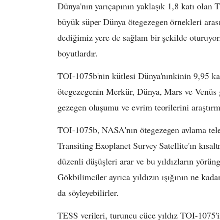
Dünya'nın yarıçapının yaklaşık 1,8 katı ola
büyük süper Dünya ötegezegen örnekleri arası
dediğimiz yere de sağlam bir şekilde oturuyor
boyutlardır.
TOI-1075b'nin kütlesi Dünya'nınkinin 9,95 katı
ötegezegenin Merkür, Dünya, Mars ve Venüs g
gezegen oluşumu ve evrim teorilerini araştırma
TOI-1075b, NASA'nın ötegezegen avlama telesk
Transiting Exoplanet Survey Satellite'ın kısalt
düzenli düşüşleri arar ve bu yıldızların yör
Gökbilimciler ayrıca yıldızın ışığının ne kada
da söyleyebilirler.
TESS verileri, turuncu cüce yıldız TOI-1075'i