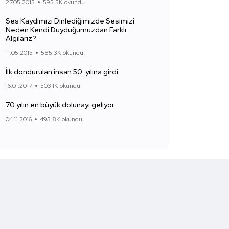
27.05.2015
595.5K okundu.
Ses Kaydımızı Dinlediğimizde Sesimizi
Neden Kendi Duyduğumuzdan Farklı
Algılarız?
11.05.2015
585.3K okundu.
İlk dondurulan insan 50. yılına girdi
16.01.2017
503.1K okundu.
70 yılın en büyük dolunayı geliyor
04.11.2016
493.8K okundu.