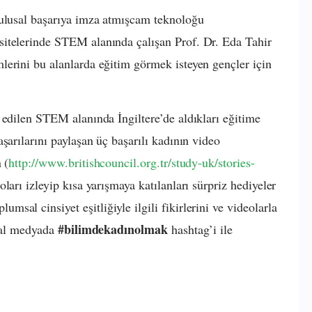
 ulusal başarıya imza atmışcam teknoloğu
itelerinde STEM alanında çalışan Prof. Dr. Eda Tahir
erini bu alanlarda eğitim görmek isteyen gençler için
 edilen STEM alanında İngiltere’de aldıkları eğitime
şarılarını paylaşan üç başarılı kadının video
 (
http://www.britishcouncil.org.tr/study-uk/stories-
eoları izleyip kısa yarışmaya katılanları sürpriz hediyeler
msal cinsiyet eşitliğiyle ilgili fikirlerini ve videolarla
#bilimdekadınolmak
syal medyada
hashtag’i ile