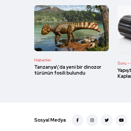
Haberler
Soru -
Tanzanya\'da yeni bir dinozor
Yapışt
türünün fosili bulundu
Kapla
Sosyal Medya