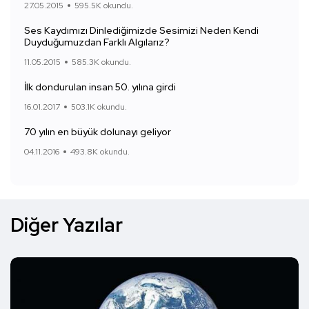
27.05.2015
595.5K okundu.
Ses Kaydımızı Dinlediğimizde Sesimizi Neden Kendi
Duyduğumuzdan Farklı Algılarız?
11.05.2015
585.3K okundu.
İlk dondurulan insan 50. yılına girdi
16.01.2017
503.1K okundu.
70 yılın en büyük dolunayı geliyor
04.11.2016
493.8K okundu.
Diğer Yazılar