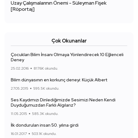
Uzay Çalışmalarının Önemi - Süleyman Fişek
[Röportaj]
Çok Okunanlar
Çocukları Bilim İnsanı Olmaya Yönlendirecek 10 Eğlenceli
Deney
25.02.2016
817.6K okundu.
Bilim dünyasının en korkunç deneyi: Küçük Albert
27.05.2015
595.5K okundu.
Ses Kaydımızı Dinlediğimizde Sesimizi Neden Kendi
Duyduğumuzdan Farklı Algılarız?
11.05.2015
585.3K okundu.
İlk dondurulan insan 50. yılına girdi
16.01.2017
503.1K okundu.