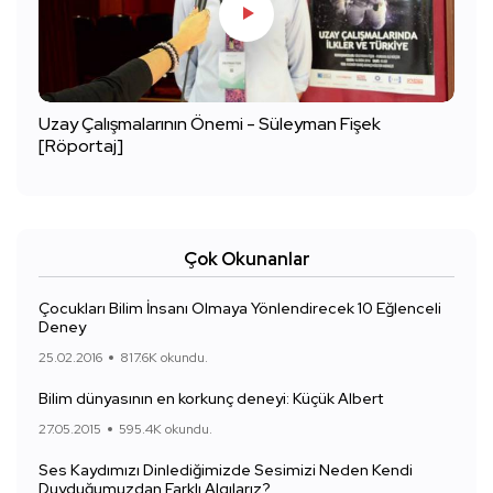
Uzay Çalışmalarının Önemi - Süleyman Fişek
[Röportaj]
Çok Okunanlar
Çocukları Bilim İnsanı Olmaya Yönlendirecek 10 Eğlenceli
Deney
25.02.2016
817.6K okundu.
Bilim dünyasının en korkunç deneyi: Küçük Albert
27.05.2015
595.4K okundu.
Ses Kaydımızı Dinlediğimizde Sesimizi Neden Kendi
Duyduğumuzdan Farklı Algılarız?