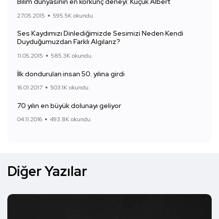
Bilim dünyasının en korkunç deneyi: Küçük Albert
27.05.2015
595.5K okundu.
Ses Kaydımızı Dinlediğimizde Sesimizi Neden Kendi
Duyduğumuzdan Farklı Algılarız?
11.05.2015
585.3K okundu.
İlk dondurulan insan 50. yılına girdi
16.01.2017
503.1K okundu.
70 yılın en büyük dolunayı geliyor
04.11.2016
493.8K okundu.
Diğer Yazılar