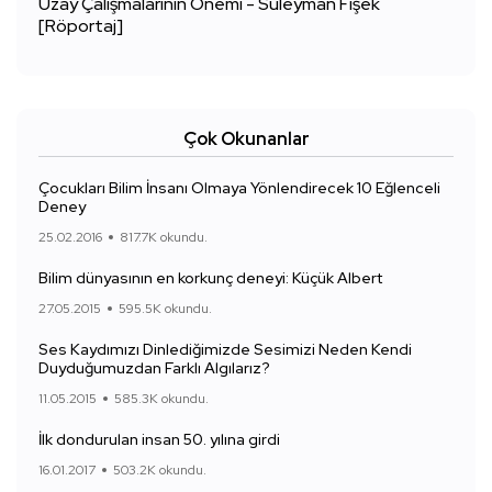
Uzay Çalışmalarının Önemi - Süleyman Fişek
[Röportaj]
Çok Okunanlar
Çocukları Bilim İnsanı Olmaya Yönlendirecek 10 Eğlenceli
Deney
25.02.2016
817.7K okundu.
Bilim dünyasının en korkunç deneyi: Küçük Albert
27.05.2015
595.5K okundu.
Ses Kaydımızı Dinlediğimizde Sesimizi Neden Kendi
Duyduğumuzdan Farklı Algılarız?
11.05.2015
585.3K okundu.
İlk dondurulan insan 50. yılına girdi
16.01.2017
503.2K okundu.