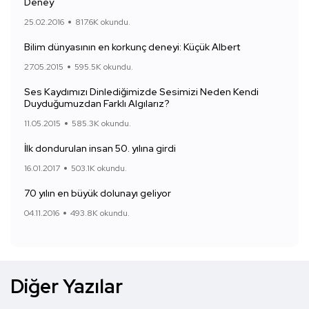
Deney
25.02.2016
817.6K okundu.
Bilim dünyasının en korkunç deneyi: Küçük Albert
27.05.2015
595.5K okundu.
Ses Kaydımızı Dinlediğimizde Sesimizi Neden Kendi
Duyduğumuzdan Farklı Algılarız?
11.05.2015
585.3K okundu.
İlk dondurulan insan 50. yılına girdi
16.01.2017
503.1K okundu.
70 yılın en büyük dolunayı geliyor
04.11.2016
493.8K okundu.
Diğer Yazılar