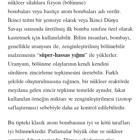
nükleer silahlara fizyon (bölünme)
bombaları veya basitçe atom bombaları adı verilir.
İkinci terim bir şemsiye olarak veya İkinci Dünya
Savaşı sırasında üretilmiş ilk bomba sınıfını özel olarak
kastetmek için kullanılabilir. Bilim insanları, bombayı,
genellikle uranyum ile, zenginleştirilmiş bölünebilir
süper-hassas yığını
malzemenin “
” ile yüklerler.
Uranyum, bölünme olaylarının kendi kendini
sürdüren zincirleme tepkimesini üretebilir. Farklı
şekilde oluşturulmasına rağmen, bir nükleer reaktörde
meydana gelen zincir tepkime temelde aynıdır, fakat
kullanılan örneğin miktarı ve zenginleştirilmesi (izotop
saflaştırması) sebebiyle daha az kontrol edilebilirdir.
Bu tipteki klasik atom bombasının iyi ve kötü tarafları
iyi bilinmektedir. Patlamalar büyük olur ve nükleer
serpinti dehşet vericidir. Dünya şehirlerinin tüm