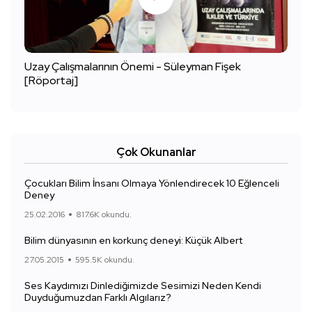
Uzay Çalışmalarının Önemi - Süleyman Fişek
[Röportaj]
Çok Okunanlar
Çocukları Bilim İnsanı Olmaya Yönlendirecek 10 Eğlenceli
Deney
25.02.2016
817.6K okundu.
Bilim dünyasının en korkunç deneyi: Küçük Albert
27.05.2015
595.5K okundu.
Ses Kaydımızı Dinlediğimizde Sesimizi Neden Kendi
Duyduğumuzdan Farklı Algılarız?