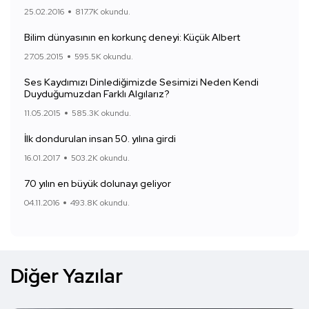
25.02.2016
817.7K okundu.
Bilim dünyasının en korkunç deneyi: Küçük Albert
27.05.2015
595.5K okundu.
Ses Kaydımızı Dinlediğimizde Sesimizi Neden Kendi
Duyduğumuzdan Farklı Algılarız?
11.05.2015
585.3K okundu.
İlk dondurulan insan 50. yılına girdi
16.01.2017
503.2K okundu.
70 yılın en büyük dolunayı geliyor
04.11.2016
493.8K okundu.
Diğer Yazılar