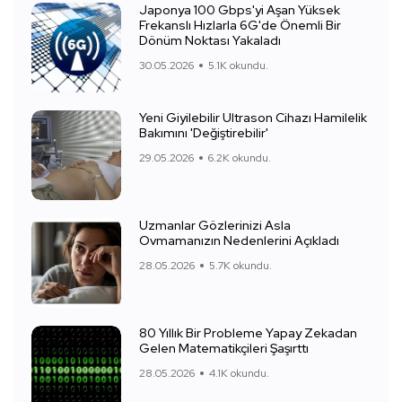
Japonya 100 Gbps'yi Aşan Yüksek
Frekanslı Hızlarla 6G'de Önemli Bir
Dönüm Noktası Yakaladı
30.05.2026
5.1K okundu.
Yeni Giyilebilir Ultrason Cihazı Hamilelik
Bakımını 'Değiştirebilir'
29.05.2026
6.2K okundu.
Uzmanlar Gözlerinizi Asla
Ovmamanızın Nedenlerini Açıkladı
28.05.2026
5.7K okundu.
80 Yıllık Bir Probleme Yapay Zekadan
Gelen Matematikçileri Şaşırttı
28.05.2026
4.1K okundu.