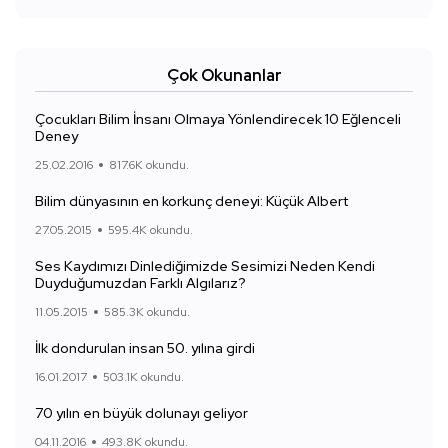
Çok Okunanlar
Çocukları Bilim İnsanı Olmaya Yönlendirecek 10 Eğlenceli
Deney
25.02.2016
817.6K okundu.
Bilim dünyasının en korkunç deneyi: Küçük Albert
27.05.2015
595.4K okundu.
Ses Kaydımızı Dinlediğimizde Sesimizi Neden Kendi
Duyduğumuzdan Farklı Algılarız?
11.05.2015
585.3K okundu.
İlk dondurulan insan 50. yılına girdi
16.01.2017
503.1K okundu.
70 yılın en büyük dolunayı geliyor
04.11.2016
493.8K okundu.