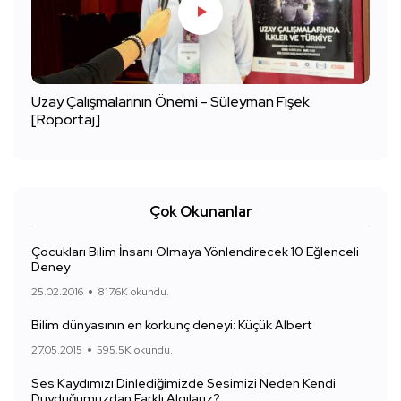
Uzay Çalışmalarının Önemi - Süleyman Fişek
[Röportaj]
Çok Okunanlar
Çocukları Bilim İnsanı Olmaya Yönlendirecek 10 Eğlenceli
Deney
25.02.2016
817.6K okundu.
Bilim dünyasının en korkunç deneyi: Küçük Albert
27.05.2015
595.5K okundu.
Ses Kaydımızı Dinlediğimizde Sesimizi Neden Kendi
Duyduğumuzdan Farklı Algılarız?