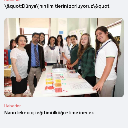
\&quot;Dünya\'nın limitlerini zorluyoruz\&quot;
Haberler
Nanoteknoloji eğitimi ilköğretime inecek