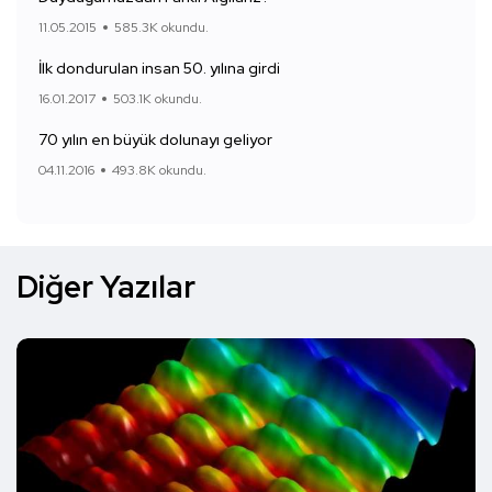
11.05.2015
585.3K okundu.
İlk dondurulan insan 50. yılına girdi
16.01.2017
503.1K okundu.
70 yılın en büyük dolunayı geliyor
04.11.2016
493.8K okundu.
Diğer Yazılar