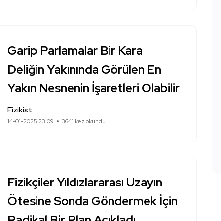
Garip Parlamalar Bir Kara
Deliğin Yakınında Görülen En
Yakın Nesnenin İşaretleri Olabilir
Fizikist
14-01-2025 23:09
3641 kez okundu.
Fizikçiler Yıldızlararası Uzayın
Ötesine Sonda Göndermek İçin
Radikal Bir Plan Açıkladı