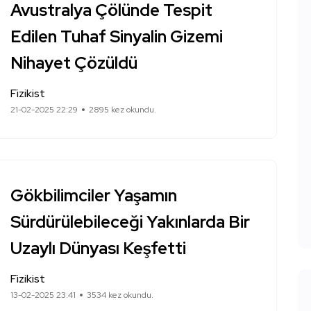
Avustralya Çölünde Tespit
Edilen Tuhaf Sinyalin Gizemi
Nihayet Çözüldü
Fizikist
21-02-2025 22:29
2895 kez okundu.
Gökbilimciler Yaşamın
Sürdürülebileceği Yakınlarda Bir
Uzaylı Dünyası Keşfetti
Fizikist
13-02-2025 23:41
3534 kez okundu.