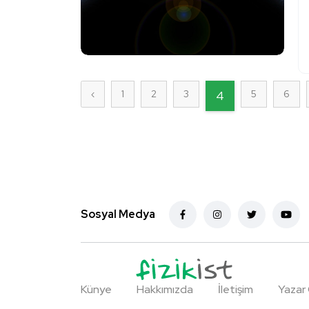
‹
1
2
3
4
5
6
Sosyal Medya
Künye
Hakkımızda
İletişim
Yazar 