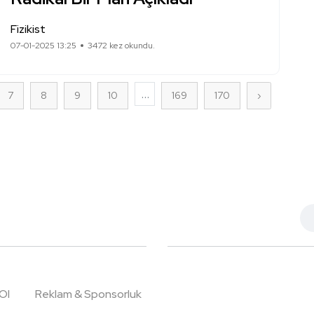
Fizikist
07-01-2025 13:25
3472 kez okundu.
...
7
8
9
10
169
170
›
Ol
Reklam & Sponsorluk