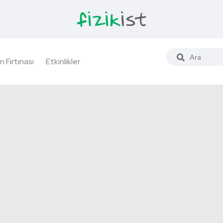
n Fırtınası
Etkinlikler