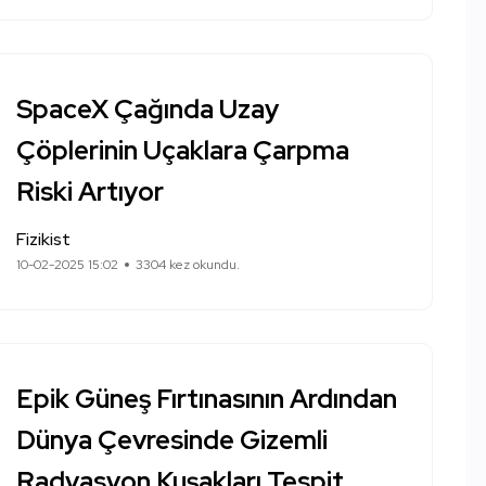
SpaceX Çağında Uzay
Çöplerinin Uçaklara Çarpma
Riski Artıyor
Fizikist
10-02-2025 15:02
3304 kez okundu.
Epik Güneş Fırtınasının Ardından
Dünya Çevresinde Gizemli
Radyasyon Kuşakları Tespit