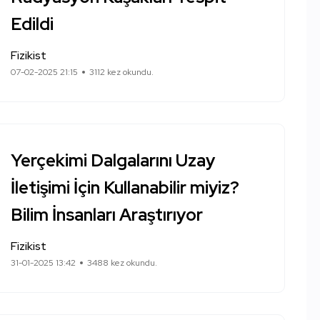
Edildi
Fizikist
07-02-2025 21:15
3112 kez okundu.
Yerçekimi Dalgalarını Uzay
İletişimi İçin Kullanabilir miyiz?
Bilim İnsanları Araştırıyor
Fizikist
31-01-2025 13:42
3488 kez okundu.