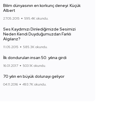
Bilim dünyasının en korkunç deneyi: Küçük
Albert
27.05.2015
595.4K okundu.
Ses Kaydımızı Dinlediğimizde Sesimizi
Neden Kendi Duyduğumuzdan Farklı
Algılarız?
11.05.2015
585.3K okundu.
İlk dondurulan insan 50. yılına girdi
16.01.2017
503.1K okundu.
70 yılın en büyük dolunayı geliyor
04.11.2016
493.7K okundu.