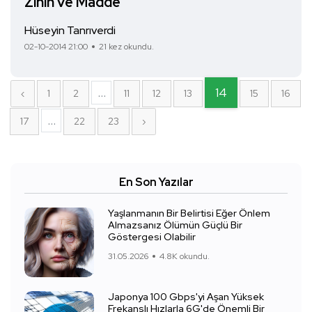
Zihin ve Madde
Hüseyin Tanrıverdi
02-10-2014 21:00
21 kez okundu.
...
14
‹
1
2
11
12
13
15
16
...
17
22
23
›
En Son Yazılar
Yaşlanmanın Bir Belirtisi Eğer Önlem
Almazsanız Ölümün Güçlü Bir
Göstergesi Olabilir
31.05.2026
4.8K okundu.
Japonya 100 Gbps'yi Aşan Yüksek
Frekanslı Hızlarla 6G'de Önemli Bir