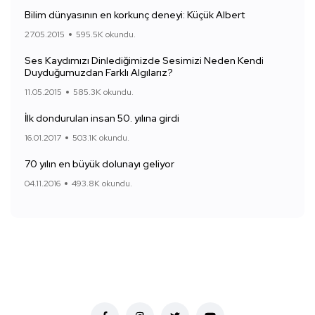
Bilim dünyasının en korkunç deneyi: Küçük Albert
27.05.2015
595.5K okundu.
Ses Kaydımızı Dinlediğimizde Sesimizi Neden Kendi
Duyduğumuzdan Farklı Algılarız?
11.05.2015
585.3K okundu.
İlk dondurulan insan 50. yılına girdi
16.01.2017
503.1K okundu.
70 yılın en büyük dolunayı geliyor
04.11.2016
493.8K okundu.