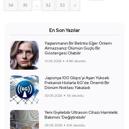
...
34
35
52
53
›
En Son Yazılar
Yaşlanmanın Bir Belirtisi Eğer Önlem
Almazsanız Ölümün Güçlü Bir
Göstergesi Olabilir
31.05.2026
4.8K okundu.
Japonya 100 Gbps'yi Aşan Yüksek
Frekanslı Hızlarla 6G'de Önemli Bir
Dönüm Noktası Yakaladı
30.05.2026
5K okundu.
Yeni Giyilebilir Ultrason Cihazı Hamilelik
Bakımını 'Değiştirebilir'
29.05.2026
6.1K okundu.