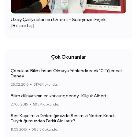
Uzay Çalışmalarının Önemi - Süleyman Fişek
[Röportaj]
Çok Okunanlar
Çocukları Bilim İnsanı Olmaya Yönlendirecek 10 Eğlenceli
Deney
25.02.2016
817.6K okundu.
Bilim dünyasının en korkunç deneyi: Küçük Albert
27.05.2015
595.4K okundu.
Ses Kaydımızı Dinlediğimizde Sesimizi Neden Kendi
Duyduğumuzdan Farklı Algılarız?
11.05.2015
585.3K okundu.