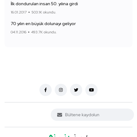
İlk dondurulan insan 50. yılına girdi
16.01.2017
503.1K okundu.
70 yılın en büyük dolunayı geliyor
04.11.2016
493.7K okundu.