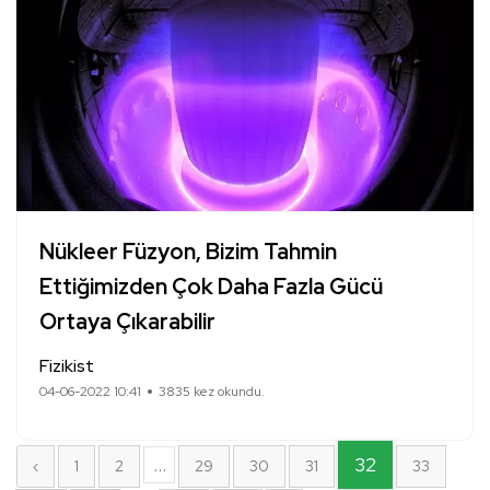
Nükleer Füzyon, Bizim Tahmin
Ettiğimizden Çok Daha Fazla Gücü
Ortaya Çıkarabilir
Fizikist
04-06-2022 10:41
3835 kez okundu.
...
32
‹
1
2
29
30
31
33