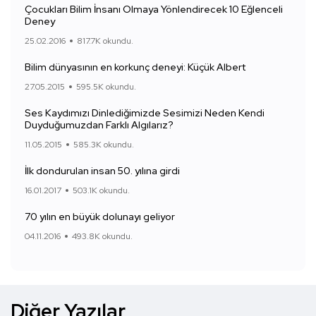
Çocukları Bilim İnsanı Olmaya Yönlendirecek 10 Eğlenceli
Deney
25.02.2016
817.7K okundu.
Bilim dünyasının en korkunç deneyi: Küçük Albert
27.05.2015
595.5K okundu.
Ses Kaydımızı Dinlediğimizde Sesimizi Neden Kendi
Duyduğumuzdan Farklı Algılarız?
11.05.2015
585.3K okundu.
İlk dondurulan insan 50. yılına girdi
16.01.2017
503.1K okundu.
70 yılın en büyük dolunayı geliyor
04.11.2016
493.8K okundu.
Diğer Yazılar