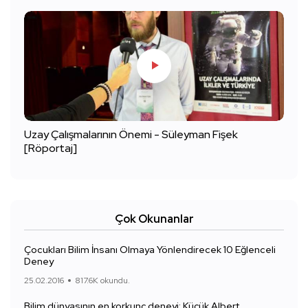
Uzay Çalışmalarının Önemi - Süleyman Fişek
[Röportaj]
Çok Okunanlar
Çocukları Bilim İnsanı Olmaya Yönlendirecek 10 Eğlenceli
Deney
25.02.2016
817.6K okundu.
Bilim dünyasının en korkunç deneyi: Küçük Albert