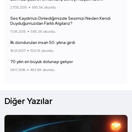
27.05.2015
595.5K okundu.
Ses Kaydımızı Dinlediğimizde Sesimizi Neden Kendi
Duyduğumuzdan Farklı Algılarız?
11.05.2015
585.3K okundu.
İlk dondurulan insan 50. yılına girdi
16.01.2017
503.1K okundu.
70 yılın en büyük dolunayı geliyor
04.11.2016
493.8K okundu.
Diğer Yazılar