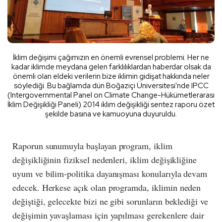
İklim değişimi çağımızın en önemli evrensel problemi. Her ne
kadar iklimde meydana gelen farklılıklardan haberdar olsak da
önemli olan eldeki verilerin bize iklimin gidişat hakkında neler
söylediği. Bu bağlamda dün Boğaziçi Üniversitesi'nde IPCC
(Intergovernmental Panel on Climate Change-Hükümetlerarası
İklim Değişikliği Paneli) 2014 iklim değişikliği sentez raporu özet
şekilde basına ve kamuoyuna duyuruldu.
Raporun sunumuyla başlayan program, iklim
değişikliğinin fiziksel nedenleri, iklim değişikliğine
uyum ve bilim-politika dayanışması konularıyla devam
edecek. Herkese açık olan programda, iklimin neden
değiştiği, gelecekte bizi ne gibi sorunların beklediği ve
değişimin yavaşlaması için yapılması gerekenlere dair