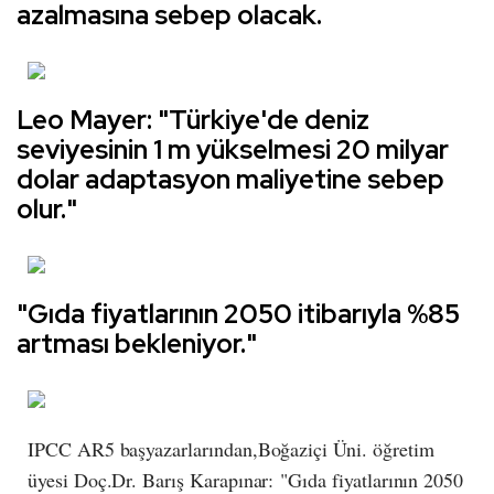
azalmasına sebep olacak.
Leo Mayer: "Türkiye'de deniz
seviyesinin 1 m yükselmesi 20 milyar
dolar adaptasyon maliyetine sebep
olur."
"Gıda fiyatlarının 2050 itibarıyla %85
artması bekleniyor."
IPCC AR5 başyazarlarından,Boğaziçi Üni. öğretim
üyesi Doç.Dr. Barış Karapınar: "Gıda fiyatlarının 2050