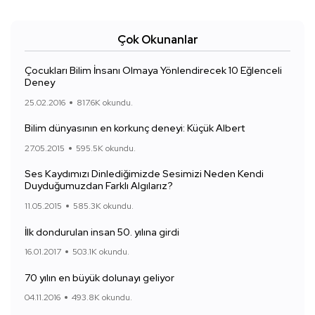
Çok Okunanlar
Çocukları Bilim İnsanı Olmaya Yönlendirecek 10 Eğlenceli
Deney
25.02.2016
817.6K okundu.
Bilim dünyasının en korkunç deneyi: Küçük Albert
27.05.2015
595.5K okundu.
Ses Kaydımızı Dinlediğimizde Sesimizi Neden Kendi
Duyduğumuzdan Farklı Algılarız?
11.05.2015
585.3K okundu.
İlk dondurulan insan 50. yılına girdi
16.01.2017
503.1K okundu.
70 yılın en büyük dolunayı geliyor
04.11.2016
493.8K okundu.