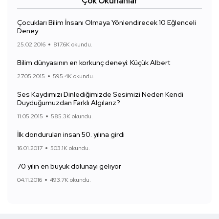
Çok Okunanlar
Çocukları Bilim İnsanı Olmaya Yönlendirecek 10 Eğlenceli
Deney
25.02.2016
817.6K okundu.
Bilim dünyasının en korkunç deneyi: Küçük Albert
27.05.2015
595.4K okundu.
Ses Kaydımızı Dinlediğimizde Sesimizi Neden Kendi
Duyduğumuzdan Farklı Algılarız?
11.05.2015
585.3K okundu.
İlk dondurulan insan 50. yılına girdi
16.01.2017
503.1K okundu.
70 yılın en büyük dolunayı geliyor
04.11.2016
493.7K okundu.